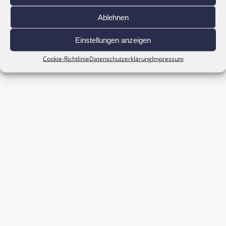
Ablehnen
Copyright © 2026 Autohaus Geiger GmbH & Co.KG
WebDesign by
OutsourceToAsia
Einstellungen anzeigen
Cookie-Richtlinie
Datenschutzerklärung
Impressum