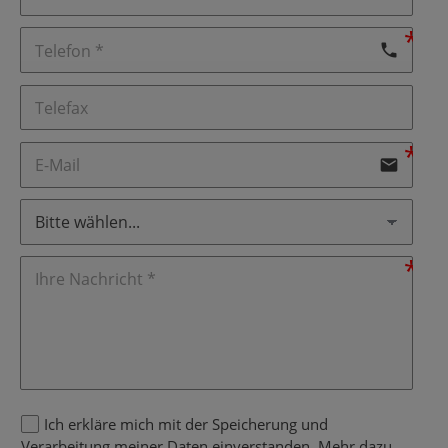
phone
email
Ich erkläre mich mit der Speicherung und
Verarbeitung meiner Daten einverstanden. Mehr dazu