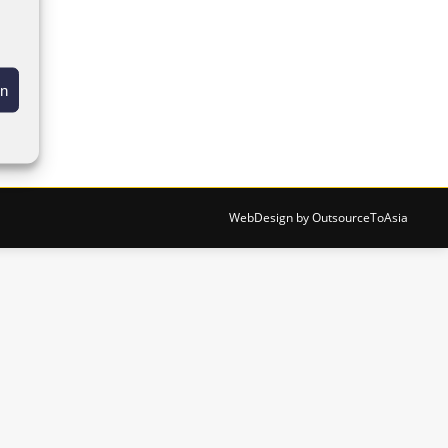
en
WebDesign by
OutsourceToAsia